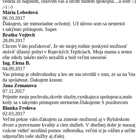
vedela že napíšem, oslovím vás a určite budem spokojná....a som :-)
:-) :-)
Mária Lebedová
06.10.2017
Ďakujem, ste mimoriadne ochotný. Už dávno som sa nestretol
s takýmto prístupom. Super.
Bratko Vojtech
28.09.2017
Chcem Vám poďakovať, že ste mojej rodine poskytol možnosť
stráviť úžasný pobyt v Rajeckých Tepliciach. Moja mama a sestra
ešte nikdy takéto niečo nezažili a boli veľmi unesené.
Ing. Elena B.
04.09.2017
Vas pristup je obdivuhodny a len ste ma utvrdili v tom, ze sa na Vas
da spolahnut. Dakujem krasne.
Jana Zemanova
07.11.2017
Prijmite moju pochvalu,skvele sluzby,vynikajuca spolupraca,malo
kedy sa s takymto pristupom stretneme.Dakujeme S pozdravom
Blanka Frolova
02.03.2017
Veľmi pekne vám ďakujem za zistenie možností aj v Rybárskom
dvore a porovnanie kvality a cien služieb. V dnešnej dobe je naozaj
vzácne vidieť nezištnú pomoc odborníka, veľmi si ju vážim a určite
odporučím vaše služby aj ďalej.