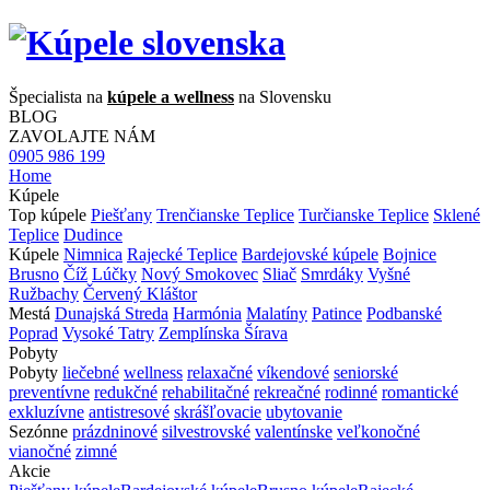
Špecialista na
kúpele a wellness
na Slovensku
BLOG
ZAVOLAJTE NÁM
0905 986 199
Home
Kúpele
Top kúpele
Piešťany
Trenčianske Teplice
Turčianske Teplice
Sklené
Teplice
Dudince
Kúpele
Nimnica
Rajecké Teplice
Bardejovské kúpele
Bojnice
Brusno
Číž
Lúčky
Nový Smokovec
Sliač
Smrdáky
Vyšné
Ružbachy
Červený Kláštor
Mestá
Dunajská Streda
Harmónia
Malatíny
Patince
Podbanské
Poprad
Vysoké Tatry
Zemplínska Šírava
Pobyty
Pobyty
liečebné
wellness
relaxačné
víkendové
seniorské
preventívne
redukčné
rehabilitačné
rekreačné
rodinné
romantické
exkluzívne
antistresové
skrášľovacie
ubytovanie
Sezónne
prázdninové
silvestrovské
valentínske
veľkonočné
vianočné
zimné
Akcie