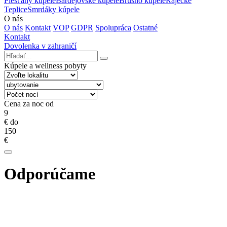
Piešťany kúpele
Bardejovské kúpele
Brusno kúpele
Rajecké
Teplice
Smrdáky kúpele
O nás
O nás
Kontakt
VOP
GDPR
Spolupráca
Ostatné
Kontakt
Dovolenka v zahraničí
Kúpele a wellness pobyty
Cena za noc od
9
€
do
150
€
Odporúčame