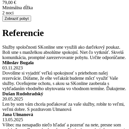
79,00 €
Minimálna dĺžka
2 noci
Zobraziť pobyt
Referencie
Služby spoločnosti SKonline sme využili ako darčekový poukaz.
Boli sme s manželkou absolútne spokojní. Niet čo vytknúť. Skvelá
komunikácia, promptné zarezervovanie pobytu. Určite odporúčame.
Miloslav Bugala
03.11.2023
Dovolíme si vyjadriť veľkú spokojnosť s priebehom našej
rezervácie. Dúfame, že ešte veľakrát budeme môcť využiť Vaše
služby. Oceňujeme ochotu, s akou sa SKonline zaoberala s
vyhľadaním vhodného ubytovania vo vhodnom termíne. Ďakujeme.
Dušan Rudohradský
20.05.2025
Len by som vám chcela poďakovať za vaše služby, robíte to veľmi,
veľmi dobre. S pozdravom Ulmanová
Jana Ulmanová
13.05.2025
Vôbec ma nenapadlo niečo hľadať a pozerať na nete, presne som