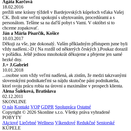
Agáta Karčová
18.02.2016
prežili sme krásny týždeň v Bardejovských kúpeloch vďaka Vašej
CK. Boli sme veľmi spokojní s ubytovaním, procedúrami a s
personálom. Tešíme sa na daľší pobyt s Vami. V októbri si to
chceme zopakovať.
Ján a Mária Pisarčík, Košice
10.03.2017
Děkuji za vše, jste dokonalý. Vaším příkladným přístupem jsme byli
vždy nadšeni.:-D ( Na rozdíl od některých českých ).Poukaz dorazil
v pořádku. Ještě jednou mnohokrát děkujeme a přejeme jen samé
hezké dny.
J.+ J.Gabriel
10.01.2018
...osobne som vždy veľmi nadšená, ak zistím, že medzi takzvanými
slovenskými podnikateľmi sa nájdu skutočne páni podnikatelia,
ktorí svoju prácu robia na úrovni a maximálne v prospech klienta.
Alena Šuleková, Bratislava
02.12.2011
SKONLINE
O nás
Kontakt
VOP
GDPR
Spolupráca
Ostatné
Copyright © 2026 Skonline s.r.o. Všetky práva vyhradené
POBYTY
Akciové
Liečebné
Wellness
Víkendové
Redukčné
Seniorské
KÚPELE