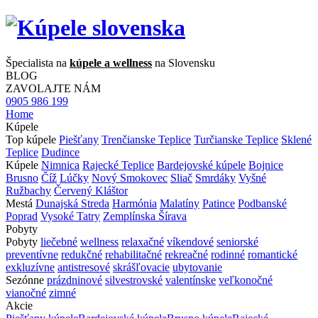
Špecialista na
kúpele a wellness
na Slovensku
BLOG
ZAVOLAJTE NÁM
0905 986 199
Home
Kúpele
Top kúpele
Piešťany
Trenčianske Teplice
Turčianske Teplice
Sklené
Teplice
Dudince
Kúpele
Nimnica
Rajecké Teplice
Bardejovské kúpele
Bojnice
Brusno
Číž
Lúčky
Nový Smokovec
Sliač
Smrdáky
Vyšné
Ružbachy
Červený Kláštor
Mestá
Dunajská Streda
Harmónia
Malatíny
Patince
Podbanské
Poprad
Vysoké Tatry
Zemplínska Šírava
Pobyty
Pobyty
liečebné
wellness
relaxačné
víkendové
seniorské
preventívne
redukčné
rehabilitačné
rekreačné
rodinné
romantické
exkluzívne
antistresové
skrášľovacie
ubytovanie
Sezónne
prázdninové
silvestrovské
valentínske
veľkonočné
vianočné
zimné
Akcie