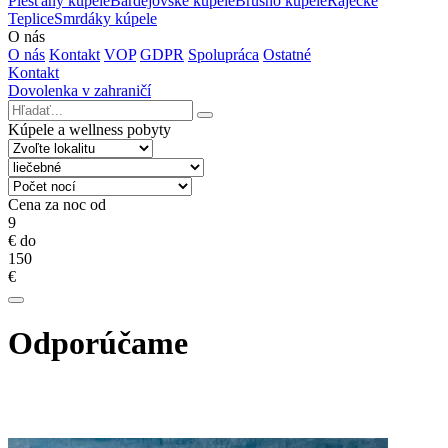
Piešťany kúpele
Bardejovské kúpele
Brusno kúpele
Rajecké
Teplice
Smrdáky kúpele
O nás
O nás
Kontakt
VOP
GDPR
Spolupráca
Ostatné
Kontakt
Dovolenka v zahraničí
Kúpele a wellness pobyty
Cena za noc od
9
€
do
150
€
Odporúčame