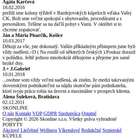
Agáta Karčová
18.02.2016
prežili sme krásny týždeň v Bardejovských kúpeloch vďaka Vašej
CK. Boli sme veľmi spokojní s ubytovaním, procedúrami a s
personálom. Tešíme sa na daľší pobyt s Vami. V októbri si to
chceme zopakovať.
Ján a Mária Pisarčík, Košice
10.03.2017
Děkuji za vše, jste dokonalý. Vaším příkladným přístupem jsme byli
vždy nadšeni.:-D ( Na rozdíl od některých českých ).Poukaz dorazil
v pořádku. Ještě jednou mnohokrát děkujeme a přejeme jen samé
hezké dny.
J.+ J.Gabriel
10.01.2018
...osobne som vždy veľmi nadšená, ak zistím, že medzi takzvanými
slovenskými podnikateľmi sa nájdu skutočne páni podnikatelia,
ktorí svoju prácu robia na úrovni a maximálne v prospech klienta.
Alena Šuleková, Bratislava
02.12.2011
SKONLINE
O nás
Kontakt
VOP
GDPR
Spolupráca
Ostatné
Copyright © 2026 Skonline s.r.o. Všetky práva vyhradené
POBYTY
Akciové
Liečebné
Wellness
Víkendové
Redukčné
Seniorské
KÚPELE