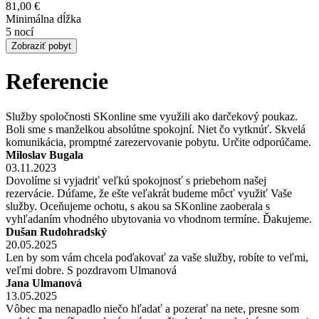
81,00 €
Minimálna dĺžka
5 nocí
Zobraziť pobyt
Referencie
Služby spoločnosti SKonline sme využili ako darčekový poukaz.
Boli sme s manželkou absolútne spokojní. Niet čo vytknúť. Skvelá
komunikácia, promptné zarezervovanie pobytu. Určite odporúčame.
Miloslav Bugala
03.11.2023
Dovolíme si vyjadriť veľkú spokojnosť s priebehom našej
rezervácie. Dúfame, že ešte veľakrát budeme môcť využiť Vaše
služby. Oceňujeme ochotu, s akou sa SKonline zaoberala s
vyhľadaním vhodného ubytovania vo vhodnom termíne. Ďakujeme.
Dušan Rudohradský
20.05.2025
Len by som vám chcela poďakovať za vaše služby, robíte to veľmi,
veľmi dobre. S pozdravom Ulmanová
Jana Ulmanová
13.05.2025
Vôbec ma nenapadlo niečo hľadať a pozerať na nete, presne som