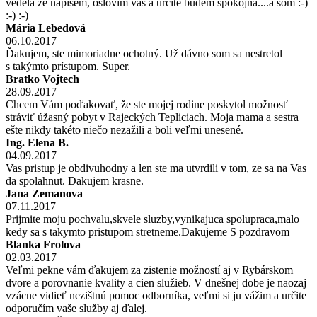
vedela že napíšem, oslovím vás a určite budem spokojná....a som :-)
:-) :-)
Mária Lebedová
06.10.2017
Ďakujem, ste mimoriadne ochotný. Už dávno som sa nestretol
s takýmto prístupom. Super.
Bratko Vojtech
28.09.2017
Chcem Vám poďakovať, že ste mojej rodine poskytol možnosť
stráviť úžasný pobyt v Rajeckých Tepliciach. Moja mama a sestra
ešte nikdy takéto niečo nezažili a boli veľmi unesené.
Ing. Elena B.
04.09.2017
Vas pristup je obdivuhodny a len ste ma utvrdili v tom, ze sa na Vas
da spolahnut. Dakujem krasne.
Jana Zemanova
07.11.2017
Prijmite moju pochvalu,skvele sluzby,vynikajuca spolupraca,malo
kedy sa s takymto pristupom stretneme.Dakujeme S pozdravom
Blanka Frolova
02.03.2017
Veľmi pekne vám ďakujem za zistenie možností aj v Rybárskom
dvore a porovnanie kvality a cien služieb. V dnešnej dobe je naozaj
vzácne vidieť nezištnú pomoc odborníka, veľmi si ju vážim a určite
odporučím vaše služby aj ďalej.