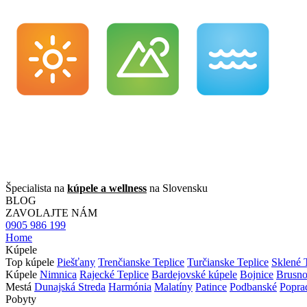
Špecialista na
kúpele a wellness
na Slovensku
BLOG
ZAVOLAJTE NÁM
0905 986 199
Home
Kúpele
Top kúpele
Piešťany
Trenčianske Teplice
Turčianske Teplice
Sklené 
Kúpele
Nimnica
Rajecké Teplice
Bardejovské kúpele
Bojnice
Brusn
Mestá
Dunajská Streda
Harmónia
Malatíny
Patince
Podbanské
Popra
Pobyty