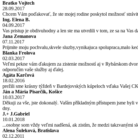
Bratko Vojtech
28.09.2017
Chcem Vám poďakovať, že ste mojej rodine poskytol možnosť stráviť 
Ing. Elena B.
04.09.2017
Vas pristup je obdivuhodny a len ste ma utvrdili v tom, ze sa na Vas 
Jana Zemanova
07.11.2017
Prijmite moju pochvalu,skvele sluzby,vynikajuca spolupraca,malo k
Blanka Frolova
02.03.2017
Veľmi pekne vám ďakujem za zistenie možností aj v Rybárskom dvore a
odporučím vaše služby aj ďalej.
Agáta Karčová
18.02.2016
prežili sme krásny týždeň v Bardejovských kúpeloch vďaka Vašej CK.
Ján a Mária Pisarčík, Košice
10.03.2017
Děkuji za vše, jste dokonalý. Vaším příkladným přístupem jsme byli 
dny.
J.+ J.Gabriel
10.01.2018
...osobne som vždy veľmi nadšená, ak zistím, že medzi takzvanými sl
Alena Šuleková, Bratislava
02.12.2011