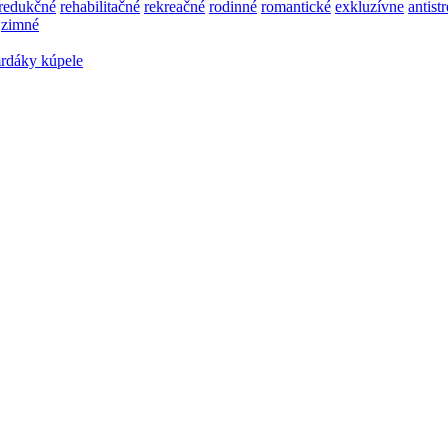
redukčné
rehabilitačné
rekreačné
rodinné
romantické
exkluzívne
antist
zimné
rdáky kúpele