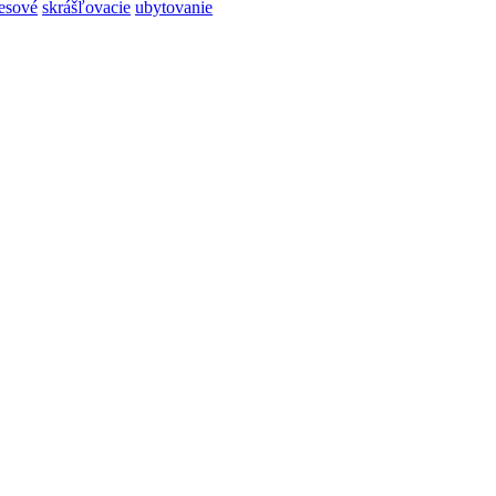
resové
skrášľovacie
ubytovanie