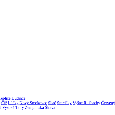
Teplice
Dudince
o
Číž
Lúčky
Nový Smokovec
Sliač
Smrdáky
Vyšné Ružbachy
Červený
d
Vysoké Tatry
Zemplínska Šírava