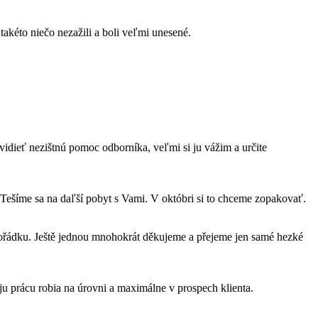
kéto niečo nezažili a boli veľmi unesené.
idieť nezištnú pomoc odborníka, veľmi si ju vážim a určite
Tešíme sa na daľší pobyt s Vami. V októbri si to chceme zopakovať.
 pořádku. Ještě jednou mnohokrát děkujeme a přejeme jen samé hezké
ju prácu robia na úrovni a maximálne v prospech klienta.