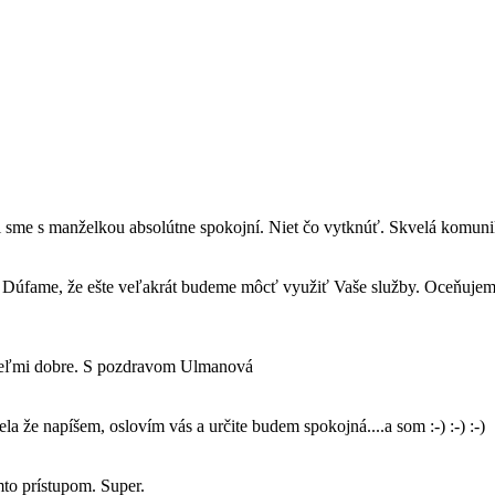
i sme s manželkou absolútne spokojní. Niet čo vytknúť. Skvelá komuni
e. Dúfame, že ešte veľakrát budeme môcť využiť Vaše služby. Oceňuje
 veľmi dobre. S pozdravom Ulmanová
 že napíšem, oslovím vás a určite budem spokojná....a som :-) :-) :-)
to prístupom. Super.