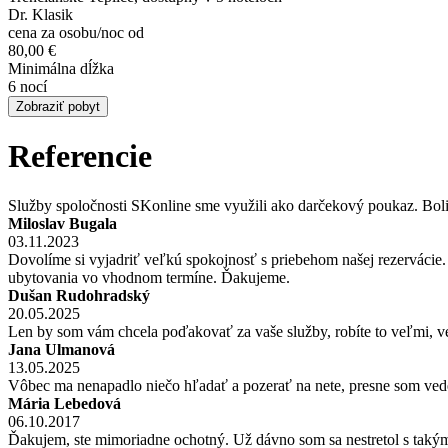
Dr. Klasik
cena za osobu/noc od
80,00 €
Minimálna dĺžka
6 nocí
Zobraziť pobyt
Referencie
Služby spoločnosti SKonline sme využili ako darčekový poukaz. Bol
Miloslav Bugala
03.11.2023
Dovolíme si vyjadriť veľkú spokojnosť s priebehom našej rezerváci
ubytovania vo vhodnom termíne. Ďakujeme.
Dušan Rudohradský
20.05.2025
Len by som vám chcela poďakovať za vaše služby, robíte to veľmi,
Jana Ulmanová
13.05.2025
Vôbec ma nenapadlo niečo hľadať a pozerať na nete, presne som vedela
Mária Lebedová
06.10.2017
Ďakujem, ste mimoriadne ochotný. Už dávno som sa nestretol s takým