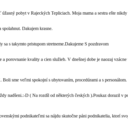
úžasný pobyt v Rajeckých Tepliciach. Moja mama a sestra ešte nikdy ta
da spolahnut. Dakujem krasne.
edy sa s takymto pristupom stretneme.Dakujeme S pozdravom
 porovnanie kvality a cien služieb. V dnešnej dobe je naozaj vzácne v
 Boli sme veľmi spokojní s ubytovaním, procedúrami a s personálom. 
vždy nadšeni.:-D ( Na rozdíl od některých českých ).Poukaz dorazil v
ovenskými podnikateľmi sa nájdu skutočne páni podnikatelia, ktorí svo