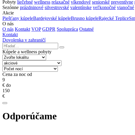
Pobyty
liečebné
wellness
relaxačné
víkendové
seniorské
preventívne
Sezónne
prázdninové
silvestrovské
valentínske
veľkonočné
vianočné
Akcie
Piešťany kúpele
Bardejovské kúpele
Brusno kúpele
Rajecké Teplice
Sm
O nás
O nás
Kontakt
VOP
GDPR
Spolupráca
Ostatné
Kontakt
Dovolenka v zahraničí
Kúpele a wellness pobyty
Cena za noc od
9
€
do
150
€
Odporúčame