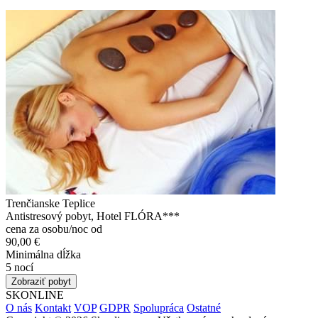
Trenčianske Teplice
Antistresový pobyt, Hotel FLÓRA***
cena za osobu/noc od
90,00 €
Minimálna dĺžka
5 nocí
Zobraziť pobyt
SKONLINE
O nás
Kontakt
VOP
GDPR
Spolupráca
Ostatné