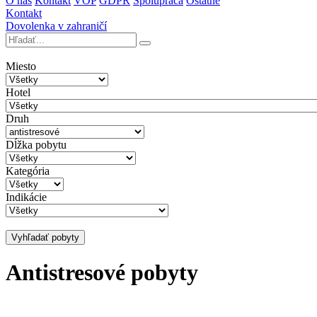
O nás
Kontakt
VOP
GDPR
Spolupráca
Ostatné
Kontakt
Dovolenka v zahraničí
Miesto
Hotel
Druh
Dĺžka pobytu
Kategória
Indikácie
Vyhľadať pobyty
Antistresové pobyty