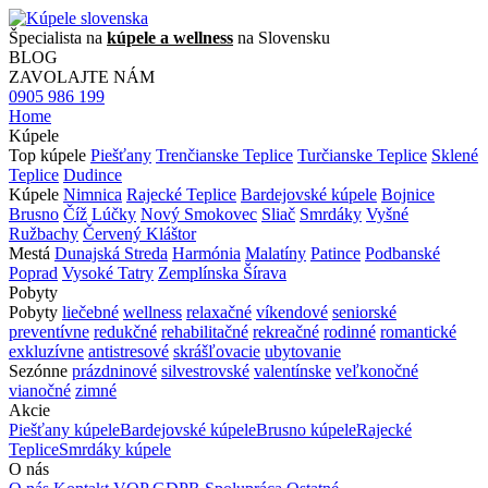
Špecialista na
kúpele a wellness
na Slovensku
BLOG
ZAVOLAJTE NÁM
0905 986 199
Home
Kúpele
Top kúpele
Piešťany
Trenčianske Teplice
Turčianske Teplice
Sklené
Teplice
Dudince
Kúpele
Nimnica
Rajecké Teplice
Bardejovské kúpele
Bojnice
Brusno
Číž
Lúčky
Nový Smokovec
Sliač
Smrdáky
Vyšné
Ružbachy
Červený Kláštor
Mestá
Dunajská Streda
Harmónia
Malatíny
Patince
Podbanské
Poprad
Vysoké Tatry
Zemplínska Šírava
Pobyty
Pobyty
liečebné
wellness
relaxačné
víkendové
seniorské
preventívne
redukčné
rehabilitačné
rekreačné
rodinné
romantické
exkluzívne
antistresové
skrášľovacie
ubytovanie
Sezónne
prázdninové
silvestrovské
valentínske
veľkonočné
vianočné
zimné
Akcie
Piešťany kúpele
Bardejovské kúpele
Brusno kúpele
Rajecké
Teplice
Smrdáky kúpele
O nás