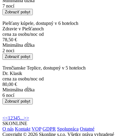
Minimálna dĺžka
7 nocí
Zobraziť pobyt
Piešťany kúpele, dostupný v 6 hoteloch
Zdravie v Piešťanoch
cena za osobu/noc od
78,50 €
Minimálna dĺžka
2 noci
Zobraziť pobyt
Trenčianske Teplice, dostupný v 5 hoteloch
Dr. Klasik
cena za osobu/noc od
80,00 €
Minimálna dĺžka
6 nocí
Zobraziť pobyt
<<
1
2
3
4
5
...
>>
SKONLINE
O nás
Kontakt
VOP
GDPR
Spolupráca
Ostatné
Copyright © 2026 Skonline s.r.o. Všetky práva vyhradené