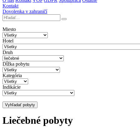
O nás
Kontakt
VOP
GDPR
Spolupráca
Ostatné
Kontakt
Dovolenka v zahraničí
Miesto
Hotel
Druh
Dĺžka pobytu
Kategória
Indikácie
Vyhľadať pobyty
Liečebné pobyty