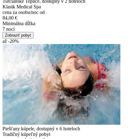
Turčianske Teplice, dostupný v 2 hoteloch
Klasik Medical Spa
cena za osobu/noc od
84,00 €
Minimálna dĺžka
7 nocí
Zobraziť pobyt
až -20
%
Piešťany kúpele, dostupný v 6 hoteloch
Tradičný kúpeľný pobyt