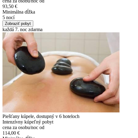
cena za osobu/noc od
93,50 €
Minimálna dĺžka
5 nocí
Zobraziť pobyt
každá 7. noc zdarma
Piešťany kúpele, dostupný v 6 hoteloch
Intenzívny kúpeľný pobyt
cena za osobu/noc od
114,00 €