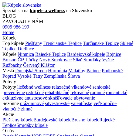
Špecialista na
kúpele a wellness
na Slovensku
BLOG
ZAVOLAJTE NÁM
0905 986 199
Home
Kúpele
Top kúpele
Piešťany
Trenčianske Teplice
Turčianske Teplice
Sklené
Teplice
Dudince
Kúpele
Nimnica
Rajecké Teplice
Bardejovské kúpele
Bojnice
Brusno
Číž
Lúčky
Nový Smokovec
Sliač
Smrdáky
Vyšné
Ružbachy
Červený Kláštor
Mestá
Dunajská Streda
Harmónia
Malatíny
Patince
Podbanské
Poprad
Vysoké Tatry
Zemplínska Šírava
Pobyty
Pobyty
liečebné
wellness
relaxačné
víkendové
seniorské
preventívne
redukčné
rehabilitačné
rekreačné
rodinné
romantické
exkluzívne
antistresové
skrášľovacie
ubytovanie
Sezónne
prázdninové
silvestrovské
valentínske
veľkonočné
vianočné
zimné
Akcie
Piešťany kúpele
Bardejovské kúpele
Brusno kúpele
Rajecké
Teplice
Smrdáky kúpele
O nás