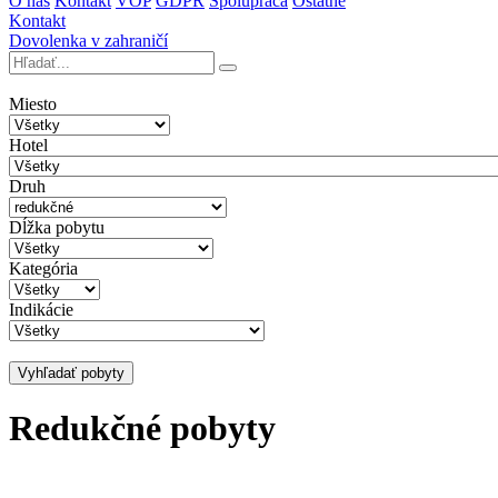
O nás
Kontakt
VOP
GDPR
Spolupráca
Ostatné
Kontakt
Dovolenka v zahraničí
Miesto
Hotel
Druh
Dĺžka pobytu
Kategória
Indikácie
Vyhľadať pobyty
Redukčné pobyty