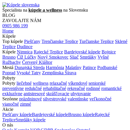
Špecialista na
kúpele a wellness
na Slovensku
BLOG
ZAVOLAJTE NÁM
0905 986 199
Home
Kúpele
Top kúpele
Piešťany
Trenčianske Teplice
Turčianske Teplice
Sklené
Teplice
Dudince
Kúpele
Nimnica
Rajecké Teplice
Bardejovské kúpele
Bojnice
Brusno
Číž
Lúčky
Nový Smokovec
Sliač
Smrdáky
Vyšné
Ružbachy
Červený Kláštor
Mestá
Dunajská Streda
Harmónia
Malatíny
Patince
Podbanské
Poprad
Vysoké Tatry
Zemplínska Šírava
Pobyty
Pobyty
liečebné
wellness
relaxačné
víkendové
seniorské
preventívne
redukčné
rehabilitačné
rekreačné
rodinné
romantické
exkluzívne
antistresové
skrášľovacie
ubytovanie
Sezónne
prázdninové
silvestrovské
valentínske
veľkonočné
vianočné
zimné
Akcie
Piešťany kúpele
Bardejovské kúpele
Brusno kúpele
Rajecké
Teplice
Smrdáky kúpele
O nás