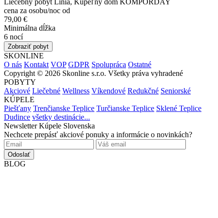
Liečebný pobyt Línia, Kúpeľný dom KOMPORDAY
cena za osobu/noc od
79,00 €
Minimálna dĺžka
6 nocí
Zobraziť pobyt
SKONLINE
O nás
Kontakt
VOP
GDPR
Spolupráca
Ostatné
Copyright © 2026 Skonline s.r.o. Všetky práva vyhradené
POBYTY
Akciové
Liečebné
Wellness
Víkendové
Redukčné
Seniorské
KÚPELE
Piešťany
Trenčianske Teplice
Turčianske Teplice
Sklené Teplice
Dudince
všetky destinácie...
Newsletter Kúpele Slovenska
Nechcete prepásť akciové ponuky a informácie o novinkách?
Odoslať
BLOG