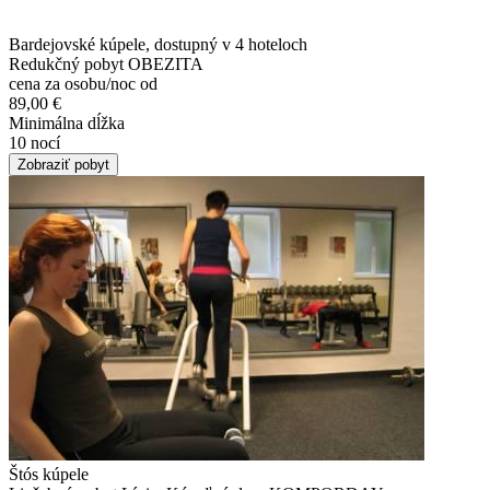
Bardejovské kúpele, dostupný v 4 hoteloch
Redukčný pobyt OBEZITA
cena za osobu/noc od
89,00 €
Minimálna dĺžka
10 nocí
Zobraziť pobyt
Štós kúpele