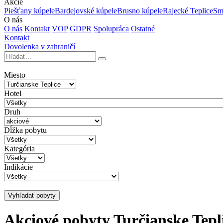
Akcie
Piešťany kúpele
Bardejovské kúpele
Brusno kúpele
Rajecké Teplice
Sm
O nás
O nás
Kontakt
VOP
GDPR
Spolupráca
Ostatné
Kontakt
Dovolenka v zahraničí
Miesto
Hotel
Druh
Dĺžka pobytu
Kategória
Indikácie
Vyhľadať pobyty
Akciové pobyty Turčianske Tepl