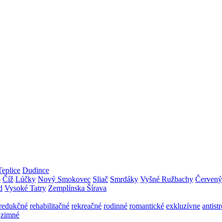
Teplice
Dudince
o
Číž
Lúčky
Nový Smokovec
Sliač
Smrdáky
Vyšné Ružbachy
Červený
d
Vysoké Tatry
Zemplínska Šírava
redukčné
rehabilitačné
rekreačné
rodinné
romantické
exkluzívne
antist
zimné