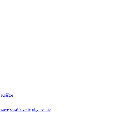
 Kláštor
resové
skrášľovacie
ubytovanie