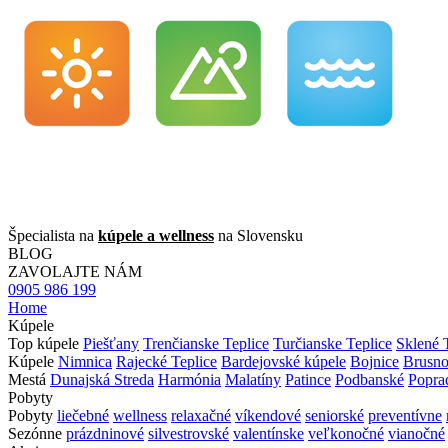
Špecialista na
kúpele a wellness
na Slovensku
BLOG
ZAVOLAJTE NÁM
0905 986 199
Home
Kúpele
Top kúpele
Piešťany
Trenčianske Teplice
Turčianske Teplice
Sklené 
Kúpele
Nimnica
Rajecké Teplice
Bardejovské kúpele
Bojnice
Brusn
Mestá
Dunajská Streda
Harmónia
Malatíny
Patince
Podbanské
Popra
Pobyty
Pobyty
liečebné
wellness
relaxačné
víkendové
seniorské
preventívne
Sezónne
prázdninové
silvestrovské
valentínske
veľkonočné
vianočné