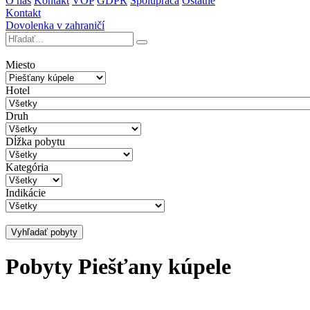
O nás
Kontakt
VOP
GDPR
Spolupráca
Ostatné
Kontakt
Dovolenka v zahraničí
Miesto
Hotel
Druh
Dĺžka pobytu
Kategória
Indikácie
Vyhľadať pobyty
Pobyty Piešťany kúpele