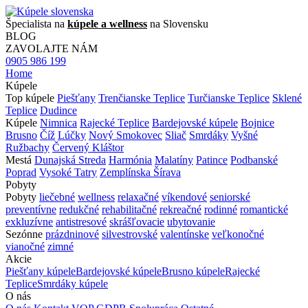
Špecialista na
kúpele a wellness
na Slovensku
BLOG
ZAVOLAJTE NÁM
0905 986 199
Home
Kúpele
Top kúpele
Piešťany
Trenčianske Teplice
Turčianske Teplice
Sklené
Teplice
Dudince
Kúpele
Nimnica
Rajecké Teplice
Bardejovské kúpele
Bojnice
Brusno
Číž
Lúčky
Nový Smokovec
Sliač
Smrdáky
Vyšné
Ružbachy
Červený Kláštor
Mestá
Dunajská Streda
Harmónia
Malatíny
Patince
Podbanské
Poprad
Vysoké Tatry
Zemplínska Šírava
Pobyty
Pobyty
liečebné
wellness
relaxačné
víkendové
seniorské
preventívne
redukčné
rehabilitačné
rekreačné
rodinné
romantické
exkluzívne
antistresové
skrášľovacie
ubytovanie
Sezónne
prázdninové
silvestrovské
valentínske
veľkonočné
vianočné
zimné
Akcie
Piešťany kúpele
Bardejovské kúpele
Brusno kúpele
Rajecké
Teplice
Smrdáky kúpele
O nás