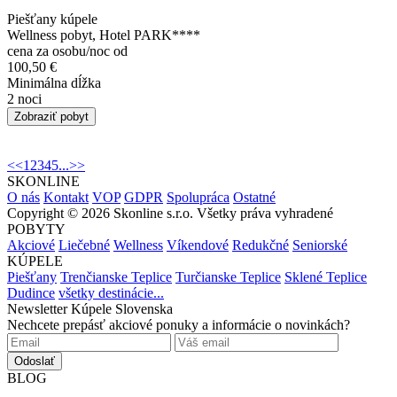
Piešťany kúpele
Wellness pobyt, Hotel PARK****
cena za osobu/noc od
100,50 €
Minimálna dĺžka
2 noci
Zobraziť pobyt
<<
1
2
3
4
5
...
>>
SKONLINE
O nás
Kontakt
VOP
GDPR
Spolupráca
Ostatné
Copyright © 2026 Skonline s.r.o. Všetky práva vyhradené
POBYTY
Akciové
Liečebné
Wellness
Víkendové
Redukčné
Seniorské
KÚPELE
Piešťany
Trenčianske Teplice
Turčianske Teplice
Sklené Teplice
Dudince
všetky destinácie...
Newsletter Kúpele Slovenska
Nechcete prepásť akciové ponuky a informácie o novinkách?
Odoslať
BLOG