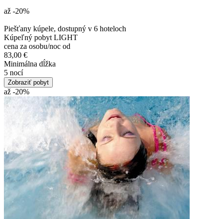
až -20
%
Piešťany kúpele, dostupný v 6 hoteloch
Kúpeľný pobyt LIGHT
cena za osobu/noc od
83,00 €
Minimálna dĺžka
5 nocí
Zobraziť pobyt
až -20
%