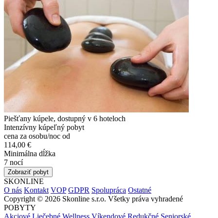
Piešťany kúpele, dostupný v 6 hoteloch
Intenzívny kúpeľný pobyt
cena za osobu/noc od
114,00 €
Minimálna dĺžka
7 nocí
Zobraziť pobyt
SKONLINE
O nás
Kontakt
VOP
GDPR
Spolupráca
Ostatné
Copyright © 2026 Skonline s.r.o. Všetky práva vyhradené
POBYTY
Akciové
Liečebné
Wellness
Víkendové
Redukčné
Seniorské