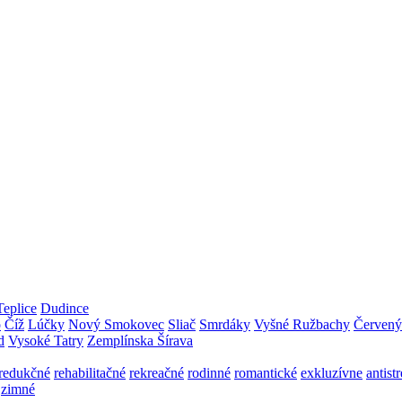
Teplice
Dudince
o
Číž
Lúčky
Nový Smokovec
Sliač
Smrdáky
Vyšné Ružbachy
Červený
d
Vysoké Tatry
Zemplínska Šírava
redukčné
rehabilitačné
rekreačné
rodinné
romantické
exkluzívne
antist
zimné