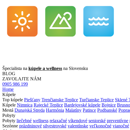
Špecialista na
kúpele a wellness
na Slovensku
BLOG
ZAVOLAJTE NÁM
0905 986 199
Home
Kúpele
Top kúpele
Piešťany
Trenčianske Teplice
Turčianske Teplice
Sklené 
Kúpele
Nimnica
Rajecké Teplice
Bardejovské kúpele
Bojnice
Brusn
Mestá
Dunajská Streda
Harmónia
Malatíny
Patince
Podbanské
Popra
Pobyty
Pobyty
liečebné
wellness
relaxačné
víkendové
seniorské
preventívne
Sezónne
prázdninové
silvestrovské
valentínske
veľkonočné
vianočné