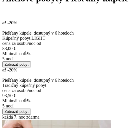
až -20
%
Piešťany kúpele, dostupný v 6 hoteloch
Kúpeľný pobyt LIGHT
cena za osobu/noc od
83,00 €
Minimálna dĺžka
5 nocí
Zobraziť pobyt
až -20
%
Piešťany kúpele, dostupný v 6 hoteloch
Tradičný kúpeľný pobyt
cena za osobu/noc od
93,50 €
Minimálna dĺžka
5 nocí
Zobraziť pobyt
každá 7. noc zdarma