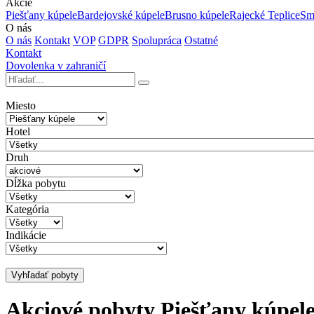
Akcie
Piešťany kúpele
Bardejovské kúpele
Brusno kúpele
Rajecké Teplice
Sm
O nás
O nás
Kontakt
VOP
GDPR
Spolupráca
Ostatné
Kontakt
Dovolenka v zahraničí
Miesto
Hotel
Druh
Dĺžka pobytu
Kategória
Indikácie
Vyhľadať pobyty
Akciové pobyty Piešťany kúpel