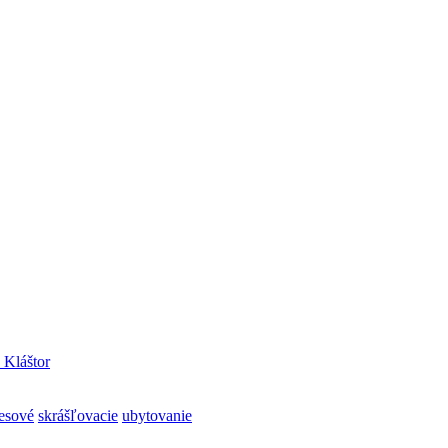
 Kláštor
resové
skrášľovacie
ubytovanie